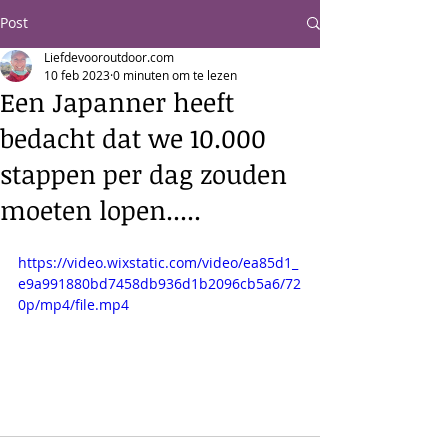
Post
Liefdevooroutdoor.com
10 feb 2023
0 minuten om te lezen
Een Japanner heeft
bedacht dat we 10.000
stappen per dag zouden
moeten lopen.....
https://video.wixstatic.com/video/ea85d1_
e9a991880bd7458db936d1b2096cb5a6/72
0p/mp4/file.mp4